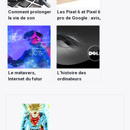
Comment prolonger
Les Pixel 6 et Pixel 6
la vie de son
pro de Google : avis,
ordinateur portable :
test et
les bonnes
caractéristiques
pratiques
Le métavers,
L’histoire des
Internet du futur
ordinateurs
portables Dell XPS
de 2007 à
aujourd’hui