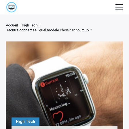
Accueil
Accueil
›
High Tech
›
Montre connectée : quel modèle choisir et pourquoi ?
Cinéma
E-marketing
High Tech
Jeux Vidéo
Lifestyle
Séries
Stuff
High Tech