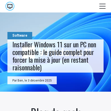
Accueil
Cinéma
Software
E-marketing
Installer Windows 11 sur un PC non
compatible : le guide complet pour
High Tech
forcer la mise à jour (en restant
Jeux Vidéo
raisonnable)
Lifestyle
Par Ben, le 3 décembre 2025
Séries
Stuff