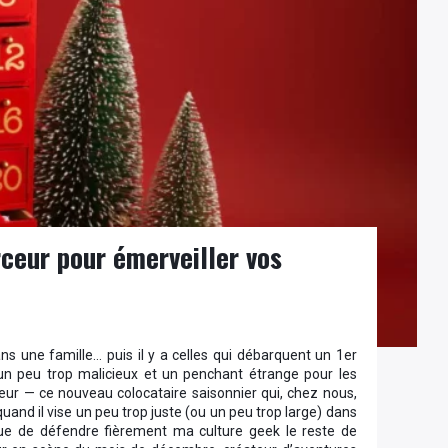
rceur pour émerveiller vos
ans une famille… puis il y a celles qui débarquent un 1er
un peu trop malicieux et un penchant étrange pour les
arceur — ce nouveau colocataire saisonnier qui, chez nous,
quand il vise un peu trop juste (ou un peu trop large) dans
inue de défendre fièrement ma culture geek le reste de