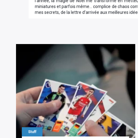
l’année, la magie de Noël me transforme en mette
miniatures et parfois même… complice de chaos contrô
mes secrets, de la lettre d’arrivée aux meilleures id
Stuff