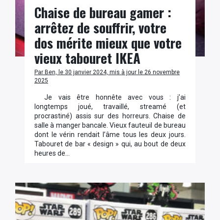
Chaise de bureau gamer :
arrêtez de souffrir, votre
dos mérite mieux que votre
vieux tabouret IKEA
Par Ben, le 30 janvier 2024, mis à jour le 26 novembre
2025
Je vais être honnête avec vous : j’ai
longtemps joué, travaillé, streamé (et
procrastiné) assis sur des horreurs. Chaise de
salle à manger bancale. Vieux fauteuil de bureau
dont le vérin rendait l’âme tous les deux jours.
Tabouret de bar « design » qui, au bout de deux
heures de…