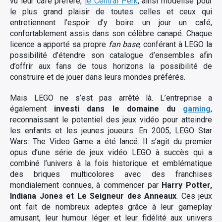
vu leur café préféré,
le Central Perk
, ainsi modélisé pour
le plus grand plaisir de toutes celles et ceux qui
entretiennent l’espoir d’y boire un jour un café,
confortablement assis dans son célèbre canapé. Chaque
licence a apporté sa propre
fan base
, conférant à LEGO la
possibilité d’étendre son catalogue d’ensembles afin
d’offrir aux fans de tous horizons la possibilité de
construire et de jouer dans leurs mondes préférés.
Mais LEGO ne s’est pas arrêté là. L’entreprise a
également
investi dans le domaine du
gaming
,
reconnaissant le potentiel des jeux vidéo pour atteindre
les enfants et les jeunes joueurs. En 2005, LEGO Star
Wars: The Video Game a été lancé. Il s’agit du premier
opus d’une série de jeux vidéo LEGO à succès qui a
combiné l’univers à la fois historique et emblématique
des briques multicolores avec des franchises
mondialement connues, à commencer par
Harry Potter,
Indiana Jones et Le Seigneur des Anneaux
. Ces jeux
ont fait de nombreux adeptes grâce à leur gameplay
amusant, leur humour léger et leur fidélité aux univers