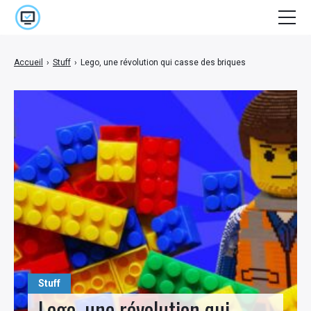
Accueil
Accueil
›
Stuff
›
Lego, une révolution qui casse des briques
Cinéma
E-marketing
High Tech
Jeux Vidéo
Lifestyle
Séries
Stuff
Stuff
Lego, une révolution qui