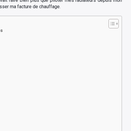
uvait faire bien plus que piloter mes radiateurs depuis mon
isser ma facture de chauffage.
és