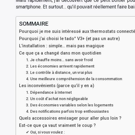
Mais rapidement, j’ai découvert que ce petit boîtier po
smartphone. Et surtout… qu’il pouvait réellement faire ba
SOMMAIRE
Pourquoi je me suis intéressé aux thermostats connect
Pourquoi j’ai choisi le tado° V3+ (et pas un autre)
L’installation : simple… mais pas magique
Ce que ça a changé dans mon quotidien
1. Je chauffe moins… sans avoir froid
2. Les économies arrivent rapidement
3. Le contrôle à distance, un vrai plus
4. Une meilleure compréhension de la consommation
Les inconvénients (parce qu’il y en a)
1. Dépendance à Internet
2. Un coût d’achat non négligeable
3. Des économies variables selon les logements
4. Des notifications parfois trop enthousiastes
Quels accessoires envisager pour aller plus loin ?
Est-ce que ça vaut vraiment le coup ?
✔ Oui, si vous voulez :