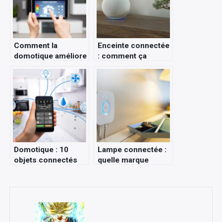
Comment la
Enceinte connectée
domotique améliore
: comment ça
le confort de votre
marche ?
maison ?
Domotique : 10
Lampe connectée :
objets connectés
quelle marque
incontournables à
choisir ?
avoir dans sa smart
home