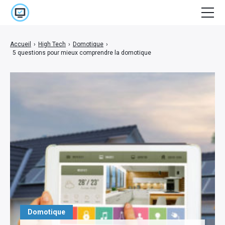
Accueil
Accueil
›
High Tech
›
Domotique
›
5 questions pour mieux comprendre la domotique
Cinéma
E-marketing
High Tech
Jeux Vidéo
Lifestyle
Séries
Stuff
Domotique