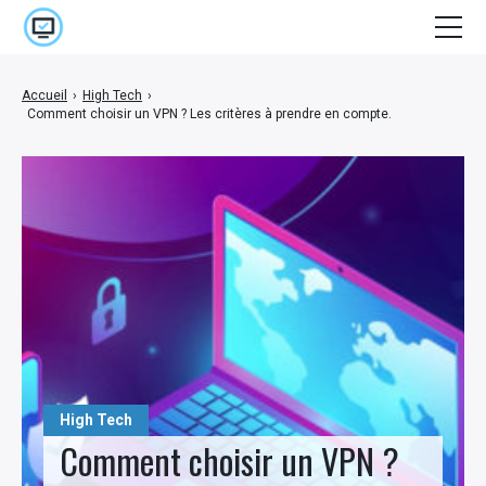
Accueil
Accueil
›
High Tech
›
Comment choisir un VPN ? Les critères à prendre en compte.
Cinéma
E-marketing
High Tech
Jeux Vidéo
Lifestyle
Séries
Stuff
High Tech
Comment choisir un VPN ?