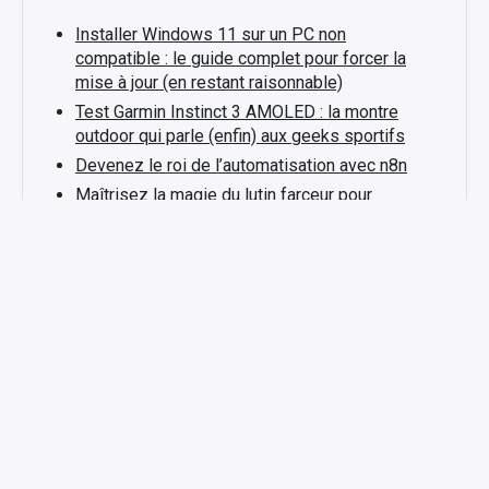
Installer Windows 11 sur un PC non
compatible : le guide complet pour forcer la
mise à jour (en restant raisonnable)
Test Garmin Instinct 3 AMOLED : la montre
outdoor qui parle (enfin) aux geeks sportifs
Devenez le roi de l’automatisation avec n8n
Maîtrisez la magie du lutin farceur pour
émerveiller vos enfants
Fabriquer un lit cabane : mon tuto de papa geek
pour créer un vrai cocon à votre enfant
Copyright © Geekn'stuff - 2020
Contact
Mentions légales