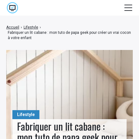
Accueil
Accueil
›
Lifestyle
›
Fabriquer un lit cabane : mon tuto de papa geek pour créer un vrai cocon
Cinéma
à votre enfant
E-marketing
High Tech
Jeux Vidéo
Lifestyle
Séries
Lifestyle
Stuff
Fabriquer un lit cabane :
mon tuto de papa geek pour