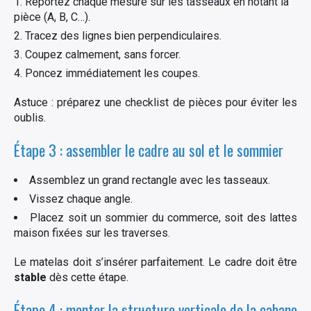
Reportez chaque mesure sur les tasseaux en notant la
pièce (A, B, C…).
Tracez des lignes bien perpendiculaires.
Coupez calmement, sans forcer.
×
Poncez immédiatement les coupes.
Astuce : préparez une checklist de pièces pour éviter les
oublis.
Rechercher
Étape 3 : assembler le cadre au sol et le sommier
:
Assemblez un grand rectangle avec les tasseaux.
Vissez chaque angle.
Placez soit un sommier du commerce, soit des lattes
maison fixées sur les traverses.
Le matelas doit s’insérer parfaitement. Le cadre doit être
stable
dès cette étape.
Étape 4 : monter la structure verticale de la cabane