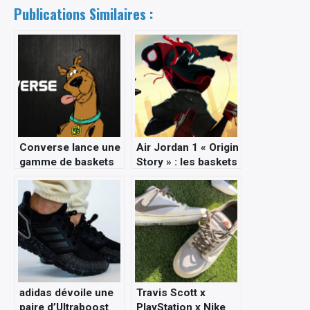
Publications Similaires :
Converse lance une
Air Jordan 1 « Origin
gamme de baskets
Story » : les baskets
aux couleurs de
de Spider-Man
Scooby-Doo !
adidas dévoile une
Travis Scott x
paire d’Ultraboost
PlayStation x Nike