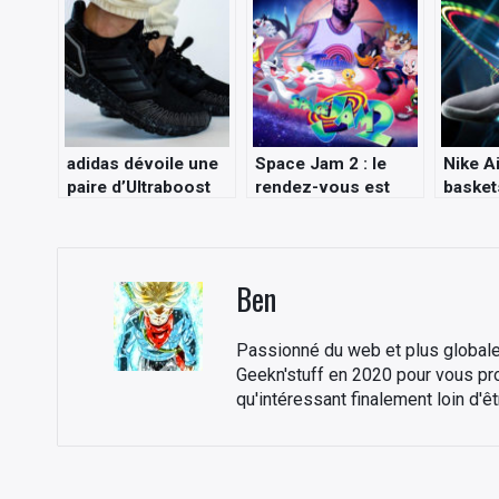
adidas dévoile une
Space Jam 2 : le
Nike Ai
paire d’Ultraboost
rendez-vous est
basket
20 aux couleurs de
pris en 2021 avec
McFly
James Bond !
LeBron James !
Ben
Passionné du web et plus globale
Geekn'stuff en 2020 pour vous p
qu'intéressant finalement loin d'ê