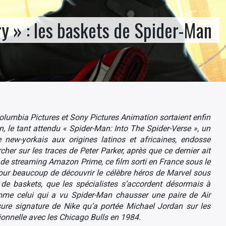
ry » : les baskets de Spider-Man
Columbia Pictures et Sony Pictures Animation sortaient enfin
n, le tant attendu « Spider-Man: Into The Spider-Verse », un
 new-yorkais aux origines latinos et africaines, endosse
r sur les traces de Peter Parker, après que ce dernier ait
e de streaming Amazon Prime, ce film sorti en France sous le
pour beaucoup de découvrir le célèbre héros de Marvel sous
 de baskets, que les spécialistes s’accordent désormais à
omme celui qui a vu Spider-Man chausser une paire de Air
sure signature de Nike qu’a portée Michael Jordan sur les
sionnelle avec les Chicago Bulls en 1984.