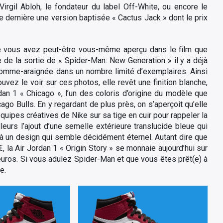
irgil Abloh, le fondateur du label Off-White, ou encore le
ée dernière une version baptisée « Cactus Jack » dont le prix
que vous avez peut-être vous-même aperçu dans le film que
 de la sortie de « Spider-Man: New Generation » il y a déjà
homme-araignée dans un nombre limité d’exemplaires. Ainsi
vez le voir sur ces photos, elle revêt une finition blanche,
dan 1 « Chicago », l’un des coloris d’origine du modèle que
ago Bulls. En y regardant de plus près, on s’aperçoit qu’elle
équipes créatives de Nike sur sa tige en cuir pour rappeler la
urs l’ajout d’une semelle extérieure translucide bleue qui
à un design qui semble décidément éternel. Autant dire que
€, la Air Jordan 1 « Origin Story » se monnaie aujourd’hui sur
’euros. Si vous adulez Spider-Man et que vous êtes prêt(e) à
e.