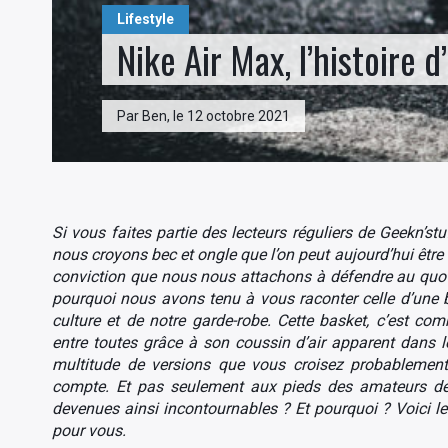
Lifestyle
Nike Air Max, l’histoire 
Par Ben, le 12 octobre 2021
Si vous faites partie des lecteurs réguliers de Geekn’s
nous croyons bec et ongle que l’on peut aujourd’hui êtr
conviction que nous nous attachons à défendre au quotid
pourquoi nous avons tenu à vous raconter celle d’une ba
culture et de notre garde-robe. Cette basket, c’est c
entre toutes grâce à son coussin d’air apparent dans le
multitude de versions que vous croisez probablement
compte. Et pas seulement aux pieds des amateurs de 
devenues ainsi incontournables ? Et pourquoi ? Voici l
pour vous.