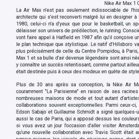
Nike Air Max 1 
La Air Max n’est pas seulement indissociable de l’hist
architecte qui s’est reconverti malgré lui en designer 
1980, celui-ci n’a d’yeux que pour le basketball, un sp
délaisser son univers de prédilection, le running. Consci
vont faire appel à Hatfield en 1987 afin qu’il conçoive 
le plan technique que stylistique. Le natif d’Hillsboro v
plus précisément de celle du Centre Pompidou, à Paris, 
Max 1 et sa bulle d’air devenue légendaire sont ainsi née
y connaître un succès retentissant, comme partout aille
était destinée puis à ceux des modeux en quête de style 
Plus de 30 ans après sa conception, la Nike Air M
couramment ‘’La Parisienne’’ en raison de ses racine
nombreuses maisons de mode et tout autant d’artistes
collaborations souvent exceptionnelles. Parmi ceux-ci
Edson Sabajo et Guillaume Schmidt a signé quelques-un
aussi le cas de Parra, qui a apposé dessus les coule
si vous avez un jour l’occasion d’aller visiter Amsterd
qu’une nouvelle collaboration avec Travis Scott était 