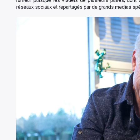
rumeur puisque les visuels de plusieurs paires, dont c
réseaux sociaux et repartagés par de grands medias spéc