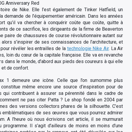
OG Anniversary Red
oire de Nike. Elle l’est également de Tinker Hatfield, un
à la demande de l’équipementier américain. Dans les années
ort qu’il va chercher à conquérir coûte que coûte, quitte à
ents de ce sacrifice, les dirigeants de la firme de Beaverton
une paire de chaussures de course révolutionnaire autant sur
a alors s’inspirer de ses connaissances de l’architecture, et
pour révéler les entrailles de la
technologie Nike Air
. La Air
s, loin du cœur de la capitale française. Elle va en revanche
urs dans le monde, d’abord aux pieds des coureurs à qui elle
et de confort.
ax 1 demeure une icône. Celle que l’on surnomme plus
s constitue même encore une source d’inspiration pour de
 qui contribuent à assurer sa pérennité dans le cadre de
, comment ne pas citer Patta ? Le shop fondé en 2004 par
es des versions collectors phares de la silhouette. C’est
urs emblématiques de ses œuvres que vous pourrez admirer
am. A l’heure où nous écrivions cet article, il se murmurait
au programme. Il s’agit d’ailleurs de moins en moins d’une