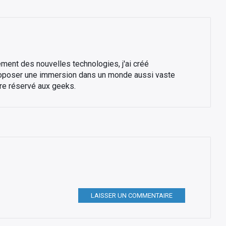
portables Dell XPS
éristiques
de 2007 à
aujourd’hui
ment des nouvelles technologies, j'ai créé
roposer une immersion dans un monde aussi vaste
tre réservé aux geeks.
LAISSER UN COMMENTAIRE