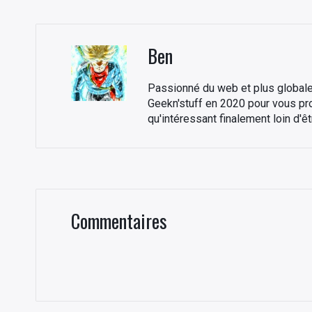
éviter la panne
ordinateur portable :
test et
les bonnes
caract
pratiques
Ben
Passionné du web et plus globale
Geekn'stuff en 2020 pour vous p
qu'intéressant finalement loin d'ê
Commentaires