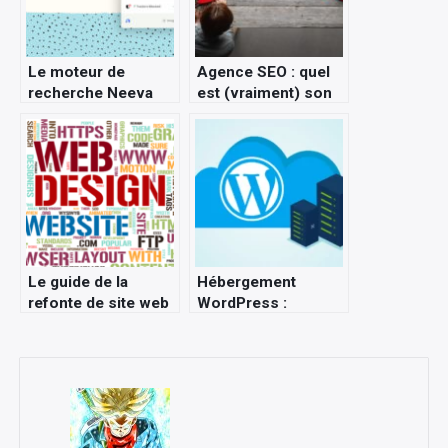
Le moteur de
Agence SEO : quel
recherche Neeva
est (vraiment) son
devient gratuit : un
rôle ?
sérieux concurrent
pour Google ?
Le guide de la
Hébergement
refonte de site web
WordPress :
réussie
pourquoi la
performance
change tout pour
l’UX… et pour votre
SEO