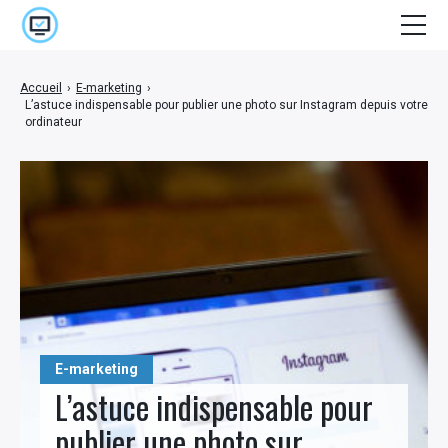
Accueil
Accueil
›
E-marketing
›
L’astuce indispensable pour publier une photo sur Instagram depuis votre
Cinéma
ordinateur
E-marketing
High Tech
Jeux Vidéo
Lifestyle
Séries
E-marketing
Stuff
L’astuce indispensable pour
publier une photo sur