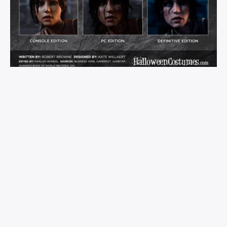
Publications Similaires :
L’esport, un secteur
Histoire de la SEGA
d’avenir
Megadrive